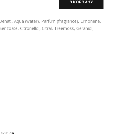
В КОРЗИНУ
nat., Aqua (water), Parfum (fragrance), Limonene,
Benzoate, Citronellol, Citral, Treemoss, Geraniol,
ылки:
Да