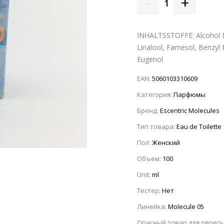
–
+
1
INHALTSSTOFFE: Alcohol De
Linalool, Farnesol, Benzyl 
Eugenol
EAN:
5060103310609
Категория:
Парфюмы
Бренд:
Escentric Molecules
Тип товара:
Eau de Toilette
Пол:
Женский
Объем:
100
Unit:
ml
Тестер:
Нет
Линейка:
Molecule 05
Опасный товар для перес