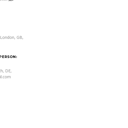
London, GB,
PERSON:
h, DE,
il.com